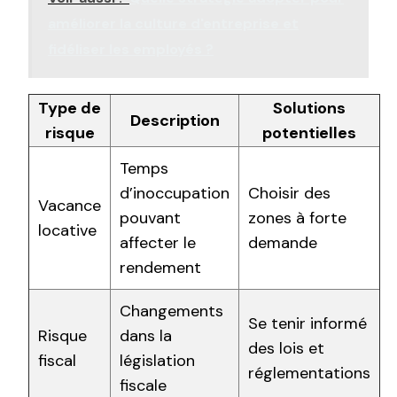
améliorer la culture d'entreprise et
fidéliser les employés ?
Type de
Solutions
Description
risque
potentielles
Temps
d’inoccupation
Choisir des
Vacance
pouvant
zones à forte
locative
affecter le
demande
rendement
Changements
Se tenir informé
Risque
dans la
des lois et
fiscal
législation
réglementations
fiscale