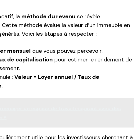
catif, la
méthode du revenu
se révèle
 Cette méthode évalue la valeur d’un immeuble en
énérés. Voici les étapes à respecter :
yer mensuel
que vous pouvez percevoir.
ux de capitalisation
pour estimer le rendement de
ssement.
mule :
Valeur = Loyer annuel / Taux de
n
.
énager un espace de travail inspirant avec des
n ?
ulièrement utile pour les investisseurs cherchant à