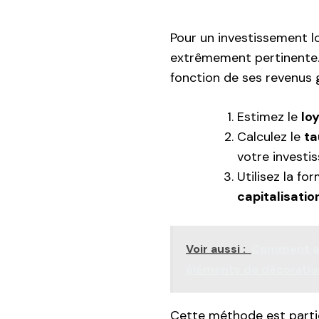
Pour un investissement lo
extrêmement pertinente.
fonction de ses revenus g
Estimez le
lo
Calculez le
ta
votre investi
Utilisez la for
capitalisatio
Voir aussi :
Comment am
éléments de décoratio
Cette méthode est partic