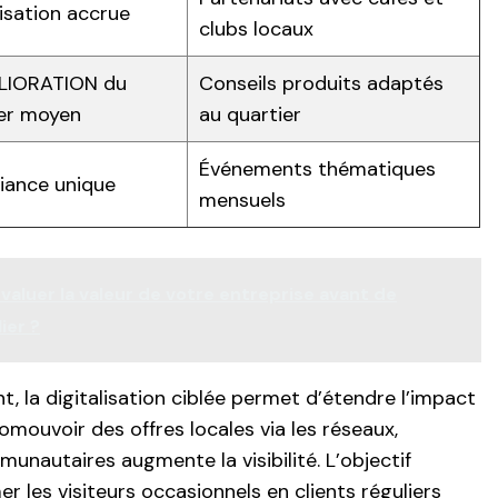
lisation accrue
clubs locaux
LIORATION du
Conseils produits adaptés
er moyen
au quartier
Événements thématiques
ance unique
mensuels
luer la valeur de votre entreprise avant de
ier ?
, la digitalisation ciblée permet d’étendre l’impact
romouvoir des offres locales via les réseaux,
unautaires augmente la visibilité. L’objectif
er les visiteurs occasionnels en clients réguliers