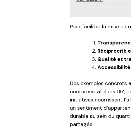
astuces de bricolage ?
Pour faciliter la mise en œ
Transparence
Réciprocité 
Qualité et tr
Accessibilité
Des exemples concrets a
nocturnes, ateliers DIY, 
initiatives nourrissent l
un sentiment d’appartenanc
durable au sein du quart
partagée.