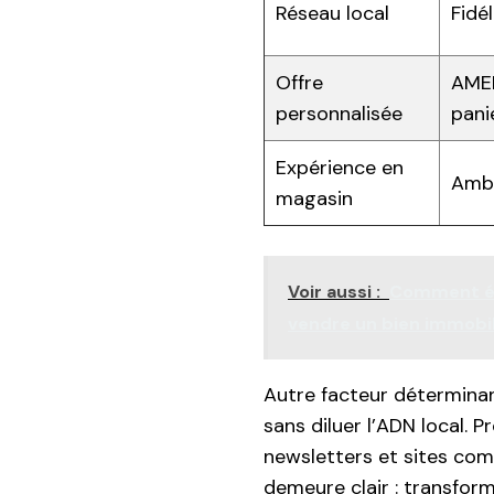
Réseau local
Fidé
Offre
AME
personnalisée
pani
Expérience en
Ambi
magasin
Voir aussi :
Comment éva
vendre un bien immobil
Autre facteur déterminant
sans diluer l’ADN local. P
newsletters et sites comm
demeure clair : transform