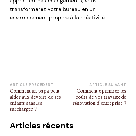
apportant ces changements, vous
transformerez votre bureau en un
environnement propice à la créativité.
Navigation
ARTICLE PRÉCÉDENT
ARTICLE SUIVANT
Comment un papa peut
Comment optimiser les
d’article
aider aux devoirs de ses
coûts de vos travaux de
enfants sans les
rénovation d’entreprise ?
surcharger ?
Articles récents