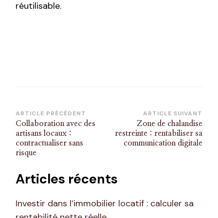
réutilisable.
Navigation
ARTICLE PRÉCÉDENT
ARTICLE SUIVANT
Collaboration avec des
Zone de chalandise
d’article
artisans locaux :
restreinte : rentabiliser sa
contractualiser sans
communication digitale
risque
Articles récents
Investir dans l’immobilier locatif : calculer sa
rentabilité nette réelle