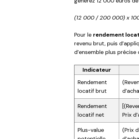
générez 12 000 euros de l
(12 000 / 200 000) x 10
Pour le
rendement locat
revenu brut, puis d’appl
d’ensemble plus précise d
Indicateur
Rendement
(Reven
locatif brut
d’acha
Rendement
[(Reve
locatif net
Prix d
Plus-value
(Prix 
potentielle
d’acha