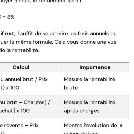
oyer annuel, le rendement serait :
0 = 6%
if net
, il suffit de soustraire les frais annuels du
iquer la même formule. Cela vous donne une vue
e la rentabilité.
Calcul
Importance
u annuel brut / Prix
Mesure la rentabilité
t) x 100
brute
nu brut – Charges) /
Mesure la rentabilité
’achat] x 100
après charges
de revente – Prix
Montre l’évolution de la
t)
valeur du bien