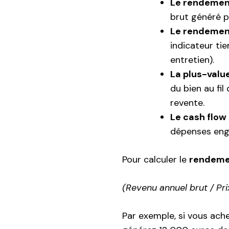
Le rendement
brut généré p
Le rendement
indicateur ti
entretien).
La plus-value
du bien au fil
revente.
Le cash flow
dépenses engag
Pour calculer le
rendemen
(Revenu annuel brut / Pri
Par exemple, si vous ac