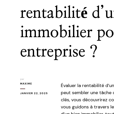
rentabilité d’
immobilier p
entreprise ?
par
MAXIME
Évaluer la rentabilité d’
peut sembler une tâche 
JANVIER 22, 2025
clés, vous découvrirez co
vous guidons à travers le