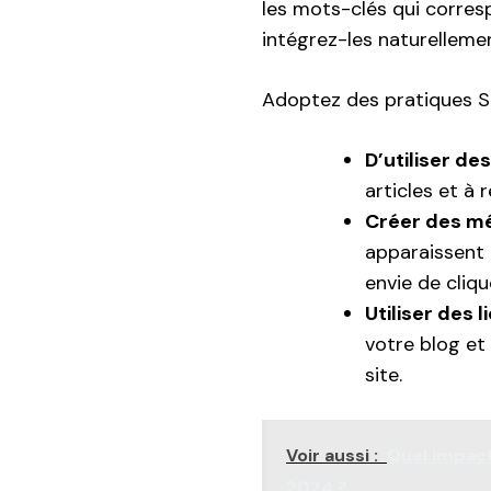
les mots-clés qui corre
intégrez-les naturellemen
Adoptez des pratiques SE
D’utiliser de
articles et à r
Créer des mé
apparaissent 
envie de cliqu
Utiliser des 
votre blog et
site.
Voir aussi :
Quel impact
2024 ?