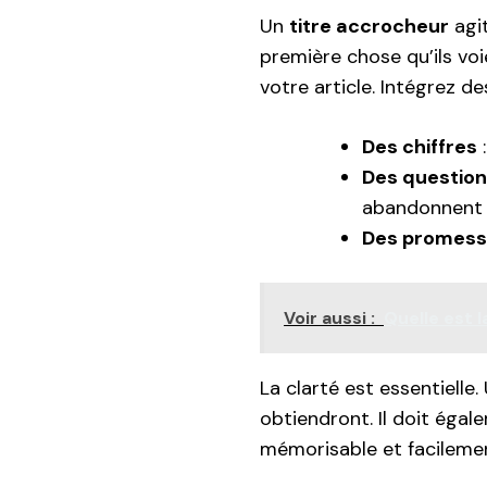
Un
titre accrocheur
agit
première chose qu’ils voi
votre article. Intégrez d
Des chiffres
:
Des questio
abandonnent a
Des promes
Voir aussi :
Quelle est l
La clarté est essentielle.
obtiendront. Il doit éga
mémorisable et facileme