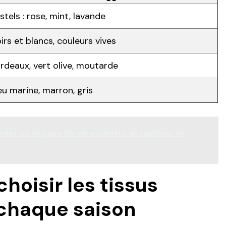
stels : rose, mint, lavande
irs et blancs, couleurs vives
rdeaux, vert olive, moutarde
eu marine, marron, gris
er un espace de vie extérieur accueillant et
oisir les tissus
chaque saison