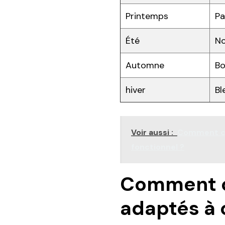
Printemps
Pa
Été
No
Automne
Bo
hiver
Bl
Voir aussi :
Comment cré
fonctionnel ?
Comment ch
adaptés à 