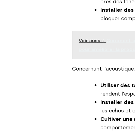
près des fenê
Installer des
bloquer compl
Voir aussi :
Comment op
pour améliorer la produ
Concernant l’acoustique,
Utiliser des
rendent l’esp
Installer de
les échos et c
Cultiver une
comportement