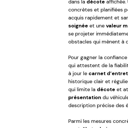
dans la
décote
affichée.
concrètes et planifiées p
acquis rapidement et sa
soignée
et une
valeur 
se projeter immédiatement
obstacles qui mènent à d
Pour gagner la confianc
qui attestent de la fiabil
à jour le
carnet d’entret
historique clair et réguli
qui limite la
décote
et at
présentation
du véhicul
description précise des 
Parmi les mesures concrèt