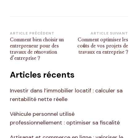
Navigation
ARTICLE PRÉCÉDENT
ARTICLE SUIVANT
Comment bien choisir un
Comment optimiser les
d’article
entrepreneur pour des
coûts de vos projets de
travaux de rénovation
travaux en entreprise ?
d’entreprise ?
Articles récents
Investir dans l’immobilier locatif : calculer sa
rentabilité nette réelle
Véhicule personnel utilisé
professionnellement : optimiser sa fiscalité
Artisanat et commerce en ligne : valoriser le