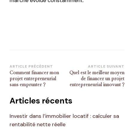
marché évolue constamment.
Navigation
ARTICLE PRÉCÉDENT
ARTICLE SUIVANT
Comment financer mon
Quel est le meilleur moyen
d’article
projet entrepreneurial
de financer un projet
sans emprunter ?
entrepreneurial innovant ?
Articles récents
Investir dans l’immobilier locatif : calculer sa
rentabilité nette réelle