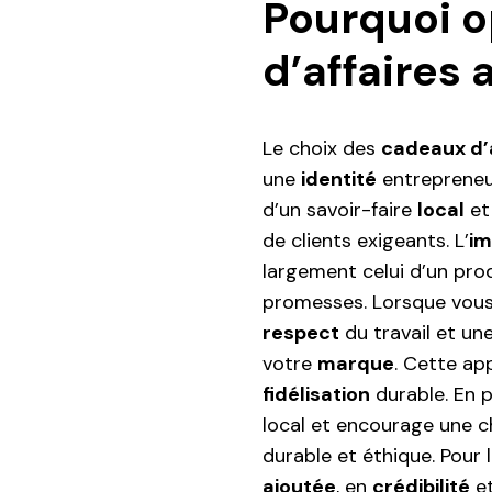
Pourquoi o
d’affaires 
Le choix des
cadeaux d’a
une
identité
entrepreneu
d’un savoir-faire
local
et 
de clients exigeants. L’
im
largement celui d’un prod
promesses. Lorsque vous
respect
du travail et un
votre
marque
. Cette ap
fidélisation
durable. En pa
local et encourage une c
durable et éthique. Pour 
ajoutée
, en
crédibilité
et