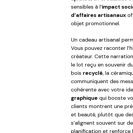
sensibles à l’
impact soci
d’affaires artisanaux
of
objet promotionnel.
Un cadeau artisanal perme
Vous pouvez raconter l’hi
créateur. Cette narratio
le lot reçu en souvenir d
bois
recyclé
, la céramiq
communiquent des messag
cohérente avec votre ide
graphique
qui booste v
clients montrent une préf
et beauté, plutôt que de
s’alignent souvent sur de
planification et renforce 