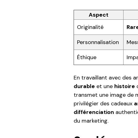
Aspect
Originalité
Rar
Personnalisation
Mess
Éthique
Impa
En travaillant avec des a
durable
et une
histoire
q
transmet une image de
privilégier des cadeaux
a
différenciation
authenti
du marketing.