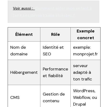
Voir aussi :
Comment aider mon enfant à
faire ses devoirs sans stresser ?
Exemple
Élément
Rôle
concret
Nom de
Identité et
exemple:
domaine
SEO
monprojet.fr
serveur
Performance
Hébergement
adapté à
et fiabilité
ton trafic
WordPress,
Gestion de
CMS
Webflow, ou
contenu
Drupal