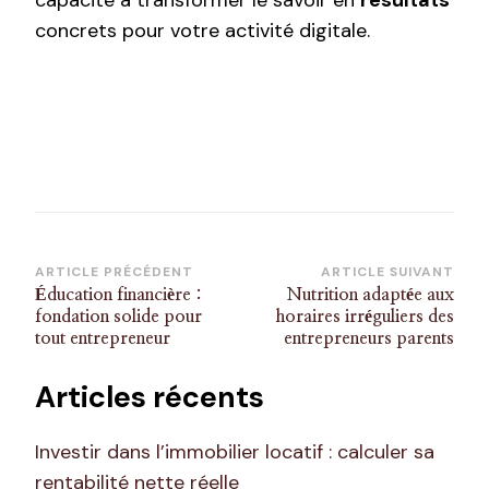
capacité à transformer le savoir en
résultats
concrets pour votre activité digitale.
Navigation
ARTICLE PRÉCÉDENT
ARTICLE SUIVANT
Éducation financière :
Nutrition adaptée aux
d’article
fondation solide pour
horaires irréguliers des
tout entrepreneur
entrepreneurs parents
Articles récents
Investir dans l’immobilier locatif : calculer sa
rentabilité nette réelle