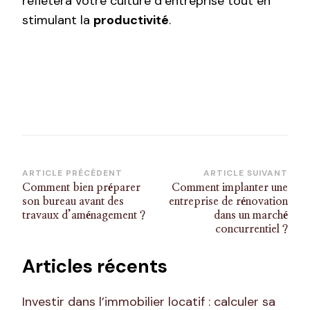
reflétera votre culture d’entreprise tout en
stimulant la
productivité
.
Navigation
ARTICLE PRÉCÉDENT
ARTICLE SUIVANT
Comment bien préparer
Comment implanter une
d’article
son bureau avant des
entreprise de rénovation
travaux d’aménagement ?
dans un marché
concurrentiel ?
Articles récents
Investir dans l’immobilier locatif : calculer sa