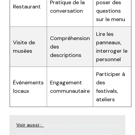
Pratique de la
poser des
Restaurant
conversation
questions
sur le menu
Lire les
Compréhension
Visite de
panneaux,
des
musées
interroger le
descriptions
personnel
Participer à
Événements
Engagement
des
locaux
communautaire
festivals,
ateliers
Voir aussi :
Maîtriser les bases techniques
nécessaires à tout entrepreneur digital